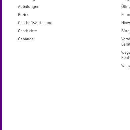
Abteilungen
Öffn
Bezirk
Form
Geschäftsverteilung
Hinw
Geschichte
Bürg
Gebäude
Vora
Bera
Wegw
Kont
Wegw