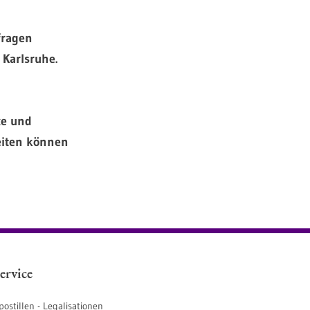
fragen
 Karlsruhe.
xe und
eiten können
ervice
postillen - Legalisationen