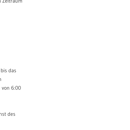
m Zeitraum
 bis das
n
n von 6:00
nst des