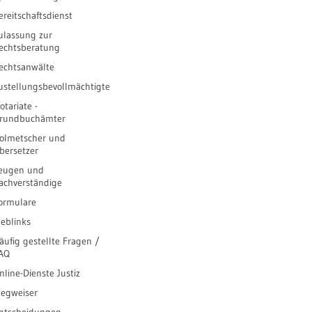
ereitschaftsdienst
ulassung zur
echtsberatung
echtsanwälte
ustellungsbevollmächtigte
otariate -
rundbuchämter
olmetscher und
bersetzer
eugen und
achverständige
ormulare
eblinks
äufig gestellte Fragen /
AQ
nline-Dienste Justiz
egweiser