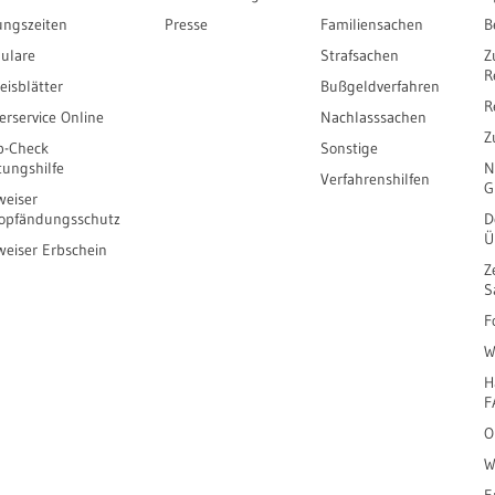
ungszeiten
Presse
Familiensachen
B
ulare
Strafsachen
Z
R
eisblätter
Bußgeldverfahren
R
erservice Online
Nachlasssachen
Z
b-Check
Sonstige
tungshilfe
N
Verfahrenshilfen
G
eiser
opfändungsschutz
D
Ü
eiser Erbschein
Z
S
F
W
H
F
O
W