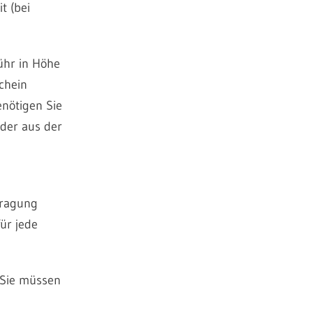
t (bei
ühr in Höhe
chein
enötigen Sie
eder aus der
tragung
ür jede
 Sie müssen