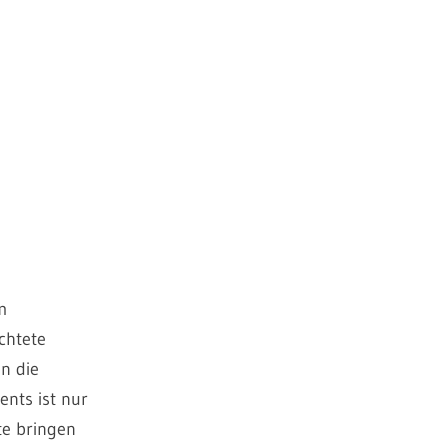
m
chtete
n die
nts ist nur
te bringen