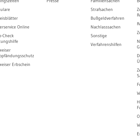
ungszeiten
Presse
Familiensachen
B
ulare
Strafsachen
Z
R
eisblätter
Bußgeldverfahren
R
erservice Online
Nachlasssachen
Z
b-Check
Sonstige
tungshilfe
N
Verfahrenshilfen
G
eiser
opfändungsschutz
D
Ü
eiser Erbschein
Z
S
F
W
H
F
O
W
E