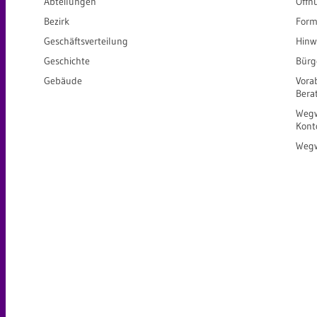
Abteilungen
Öffn
Bezirk
Form
Geschäftsverteilung
Hinw
Geschichte
Bürg
Gebäude
Vora
Bera
Wegw
Kont
Wegw