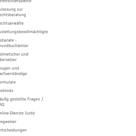
ereitschaftsdienst
ulassung zur
echtsberatung
echtsanwälte
ustellungsbevollmächtigte
otariate -
rundbuchämter
olmetscher und
bersetzer
eugen und
achverständige
ormulare
eblinks
äufig gestellte Fragen /
AQ
nline-Dienste Justiz
egweiser
ntscheidungen