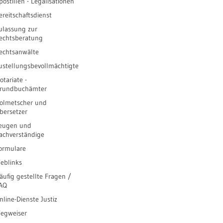
postillen - Legalisationen
ereitschaftsdienst
ulassung zur
echtsberatung
echtsanwälte
ustellungsbevollmächtigte
otariate -
rundbuchämter
olmetscher und
bersetzer
eugen und
achverständige
ormulare
eblinks
äufig gestellte Fragen /
AQ
nline-Dienste Justiz
egweiser