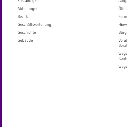
Zuständigkeit
Aufg
Abteilungen
Öffn
Bezirk
Form
Geschäftsverteilung
Hinw
Geschichte
Bürg
Gebäude
Vora
Bera
Wegw
Kont
Wegw