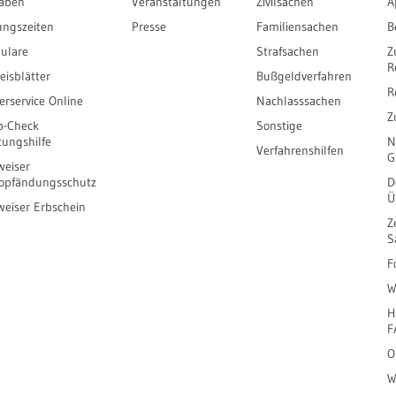
aben
Veranstaltungen
Zivilsachen
A
ungszeiten
Presse
Familiensachen
B
ulare
Strafsachen
Z
R
eisblätter
Bußgeldverfahren
R
erservice Online
Nachlasssachen
Z
b-Check
Sonstige
tungshilfe
N
Verfahrenshilfen
G
eiser
opfändungsschutz
D
Ü
eiser Erbschein
Z
S
F
W
H
F
O
W