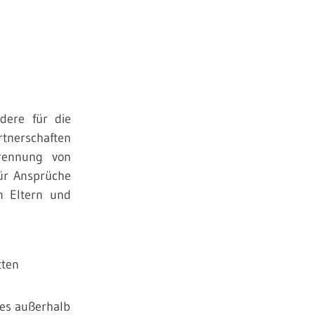
ndere für die
tnerschaften
Trennung von
für Ansprüche
n Eltern und
tten
des außerhalb