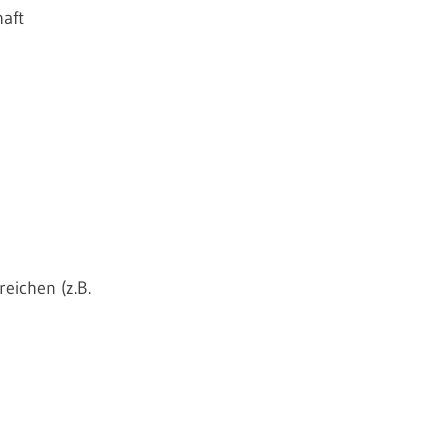
aft
eichen (z.B.