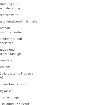
ulassung zur
echtsberatung
echtsanwälte
ustellungsbevollmächtigte
otariate -
rundbuchämter
olmetscher und
bersetzer
eugen und
achverständige
ormulare
eblinks
äufig gestellte Fragen /
AQ
nline-Dienste Justiz
egweiser
ntscheidungen
usbildung und Beruf