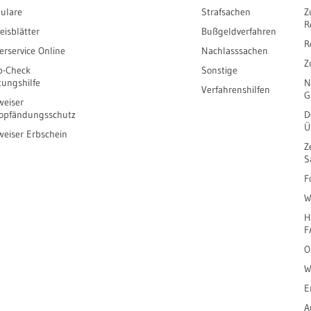
ulare
Strafsachen
Z
R
eisblätter
Bußgeldverfahren
R
erservice Online
Nachlasssachen
Z
b-Check
Sonstige
tungshilfe
N
Verfahrenshilfen
G
eiser
opfändungsschutz
D
Ü
eiser Erbschein
Z
S
F
W
H
F
O
W
E
A