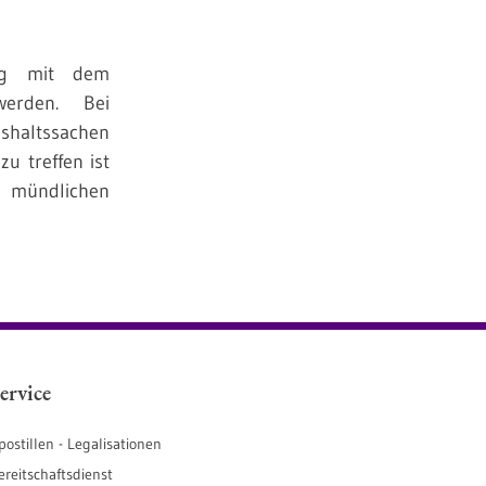
ng mit dem
werden. Bei
shaltssachen
u treffen ist
r mündlichen
ervice
postillen - Legalisationen
ereitschaftsdienst