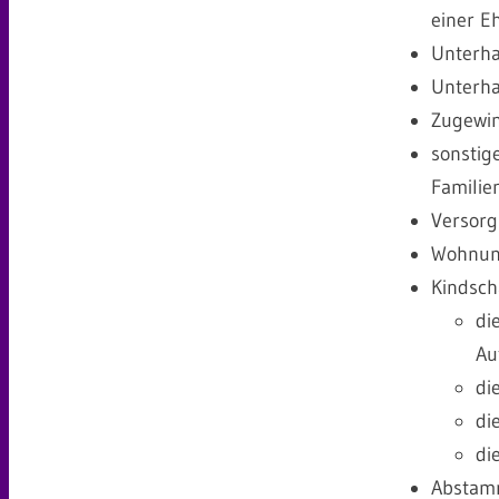
einer E
Unterha
Unterha
Zugewin
sonstig
Familie
Versorg
Wohnun
Kindsch
di
Au
di
di
di
Abstam